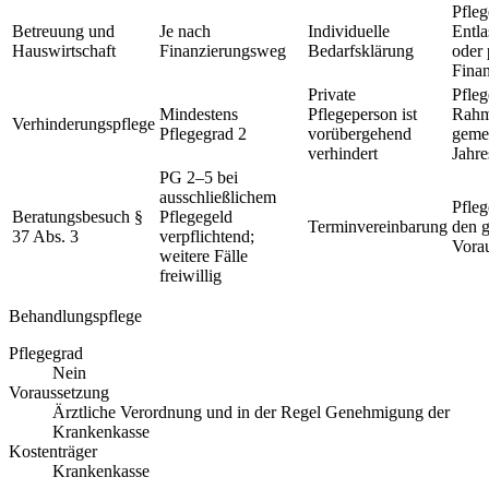
Pfleg
Betreuung und
Je nach
Individuelle
Entla
Hauswirtschaft
Finanzierungsweg
Bedarfsklärung
oder 
Fina
Private
Pfleg
Mindestens
Pflegeperson ist
Rahm
Verhinderungspflege
Pflegegrad 2
vorübergehend
geme
verhindert
Jahre
PG 2–5 bei
ausschließlichem
Pfleg
Beratungsbesuch §
Pflegegeld
Terminvereinbarung
den g
37 Abs. 3
verpflichtend;
Vora
weitere Fälle
freiwillig
Behandlungspflege
Pflegegrad
Nein
Voraussetzung
Ärztliche Verordnung und in der Regel Genehmigung der
Krankenkasse
Kostenträger
Krankenkasse